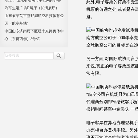
地址： 山东省济南市平安南路齐鲁
此外,电子客票的订票不受
汽车生活广场D展厅（长清展厅）
机票的偏远之处,或者是在
山东省莱芜市雪野湖航空科技体育公
尬。
园（航空基地）
中国山东济南历下区经十东路奥体中
南方航空公司于2000年率
心（东荷西柳）8号馆
全球航空公司的目标是在200
另一方面,对国际航协而言
来说,真正的电子客票应该
常有限。
“航空公司在机场只为自己
代理商分别邮寄给旅客,我
报销时间甚至中途丢失,一
电子客票在异地办理登机手
办票柜台办登机手续。另外
班不正常时会给旅客造成极