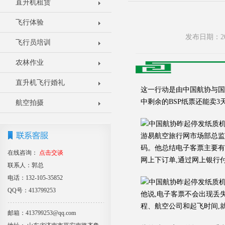
直升机租赁
飞行体验
发布日期：20
飞行员培训
农林作业
直升机飞行婚礼
这一行动是由中国航协与国
中剩余的BSP纸票还能卖
航空拍摄
游易航空旅行网市场部总监
码。他总结电子客票主要有
在线咨询：
点击交谈
网上下订单,通过网上银行
联系人：郭总
电话：132-105-35852
QQ号：413799253
他说,电子客票不会出现丢
程、航空公司和起飞时间,
邮箱：413799253@qq.com