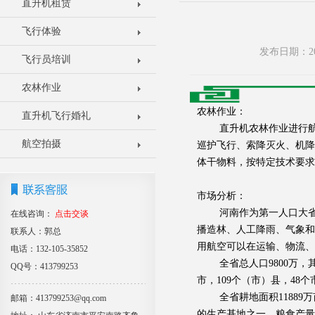
直升机租赁
飞行体验
发布日期：20
飞行员培训
农林作业
农林作业：
直升机飞行婚礼
直升机农林作业进行航空
航空拍摄
巡护飞行、索降灭火、机降
体干物料，按特定技术要求
市场分析：
河南作为第一人口大省、
在线咨询：
点击交谈
播造林、人工降雨、气象和
联系人：郭总
用航空可以在运输、物流、
电话：132-105-35852
全省总人口9800万，其
QQ号：413799253
市，109个（市）县，48个
全省耕地面积11889万
邮箱：413799253@qq.com
的生产基地之一。粮食产量大