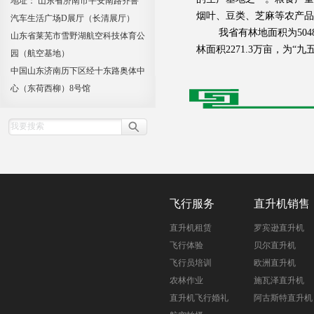
地址： 山东省济南市平安南路齐鲁
烟叶、豆类、芝麻等农产品
汽车生活广场D展厅（长清展厅）
我省有林地面积为5048万
山东省莱芜市雪野湖航空科技体育公
林面积2271.3万亩，为“九
园（航空基地）
中国山东济南历下区经十东路奥体中
心（东荷西柳）8号馆
飞行服务
直升机销售
直升机租赁
罗宾逊直升机
飞行体验
贝尔直升机
飞行员培训
欧洲直升机
农林作业
施瓦泽直升机
直升机飞行婚礼
阿古斯特直升机