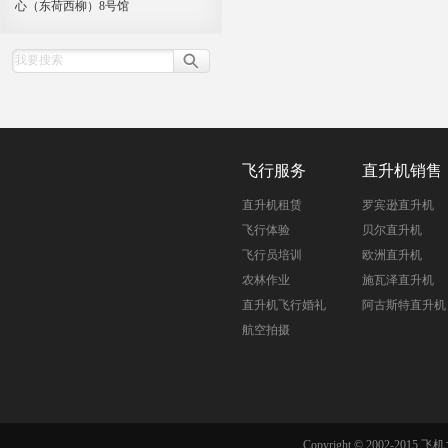
心（东荷西柳）8号馆
飞行服务
直升机销售
直升机租赁
罗宾逊直升机
飞行体验
贝尔直升机
飞行员培训
欧洲直升机
农林作业
施瓦泽直升机
直升机飞行婚礼
阿古斯特直升机
航空拍摄
Copyright © 2002-201